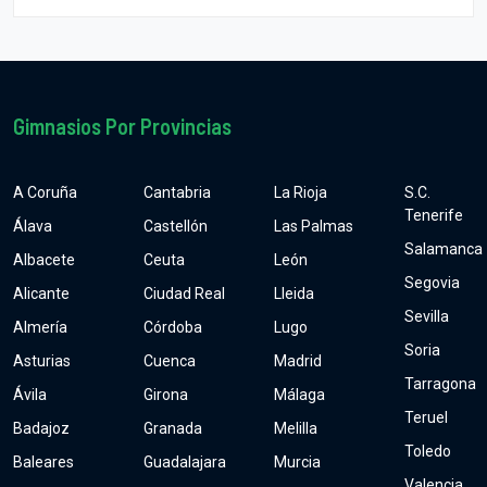
Gimnasios Por Provincias
A Coruña
Cantabria
La Rioja
S.C.
Tenerife
Álava
Castellón
Las Palmas
Salamanca
Albacete
Ceuta
León
Segovia
Alicante
Ciudad Real
Lleida
Sevilla
Almería
Córdoba
Lugo
Soria
Asturias
Cuenca
Madrid
Tarragona
Ávila
Girona
Málaga
Teruel
Badajoz
Granada
Melilla
Toledo
Baleares
Guadalajara
Murcia
Valencia