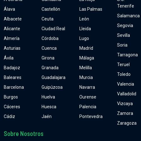
Tenerife
Álava
Castellón
Las Palmas
Salamanca
Albacete
Ceuta
León
Segovia
Alicante
Ciudad Real
Lleida
Sevilla
Almería
Córdoba
Lugo
Soria
Asturias
Cuenca
Madrid
Tarragona
Ávila
Girona
Málaga
Teruel
Badajoz
Granada
Melilla
Toledo
Baleares
Guadalajara
Murcia
Valencia
Barcelona
Guipúzcoa
Navarra
Valladolid
Burgos
Huelva
Ourense
Vizcaya
Cáceres
Huesca
Palencia
Zamora
Cádiz
Jaén
Pontevedra
Zaragoza
Sobre Nosotros