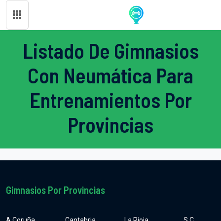
Listado De Gimnasios
Con Neumática Para
Entrenamientos Por
Provincias
Gimnasios Por Provincias
A Coruña
Cantabria
La Rioja
S.C.