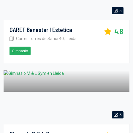
5
GARET Benestar I Estètica
4.8
Carrer Torres de Sanui 40, Lleida
Gimnasio
5