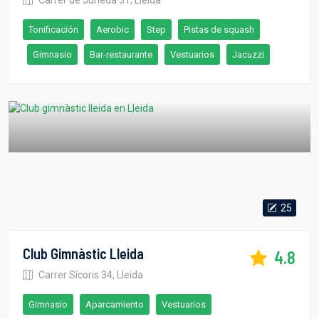
Tonificación
Aerobic
Step
Pistas de squash
Gimnasio
Bar-restaurante
Vestuarios
Jacuzzi
25
Club Gimnàstic Lleida
4.8
Carrer Sícoris 34, Lleida
Gimnasio
Aparcamiento
Vestuarios