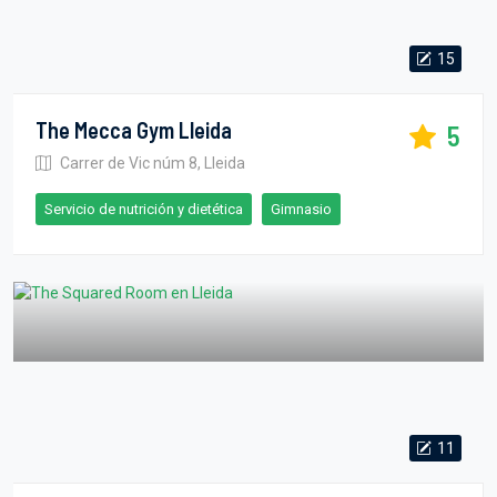
15
The Mecca Gym Lleida
5
Carrer de Vic núm 8, Lleida
Servicio de nutrición y dietética
Gimnasio
11