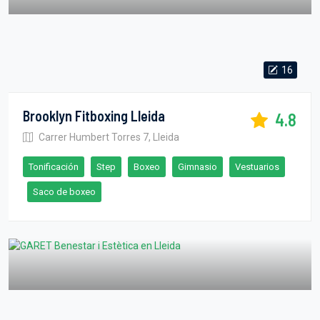
16
Brooklyn Fitboxing Lleida
4.8
Carrer Humbert Torres 7, Lleida
Tonificación
Step
Boxeo
Gimnasio
Vestuarios
Saco de boxeo