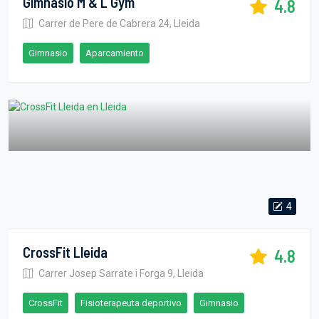
Gimnasio M & L Gym
4.8
Carrer de Pere de Cabrera 24, Lleida
Gimnasio
Aparcamiento
4
CrossFit Lleida
4.8
Carrer Josep Sarrate i Forga 9, Lleida
CrossFit
Fisioterapeuta deportivo
Gimnasio