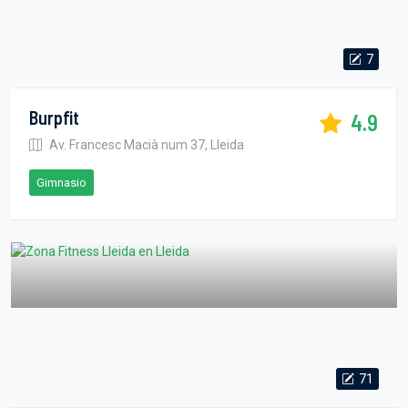
7
Burpfit
4.9
Av. Francesc Macià num 37, Lleida
Gimnasio
71