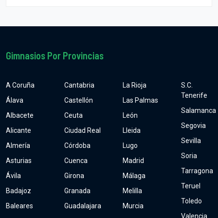
Gimnasios Por Provincias
A Coruña
Cantabria
La Rioja
S.C.
Tenerife
Álava
Castellón
Las Palmas
Salamanca
Albacete
Ceuta
León
Segovia
Alicante
Ciudad Real
Lleida
Sevilla
Almería
Córdoba
Lugo
Soria
Asturias
Cuenca
Madrid
Tarragona
Ávila
Girona
Málaga
Teruel
Badajoz
Granada
Melilla
Toledo
Baleares
Guadalajara
Murcia
Valencia