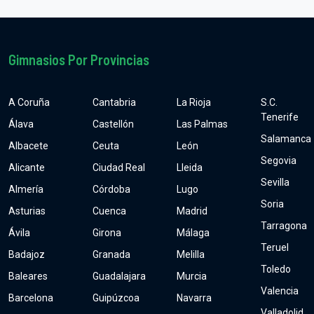
Gimnasios Por Provincias
A Coruña
Cantabria
La Rioja
S.C.
Tenerife
Álava
Castellón
Las Palmas
Salamanca
Albacete
Ceuta
León
Segovia
Alicante
Ciudad Real
Lleida
Sevilla
Almería
Córdoba
Lugo
Soria
Asturias
Cuenca
Madrid
Tarragona
Ávila
Girona
Málaga
Teruel
Badajoz
Granada
Melilla
Toledo
Baleares
Guadalajara
Murcia
Valencia
Barcelona
Guipúzcoa
Navarra
Valladolid