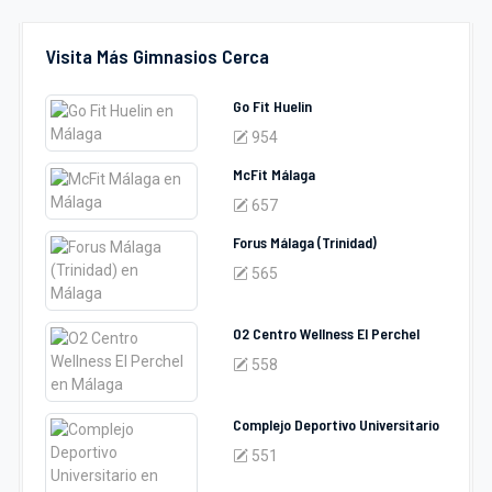
Visita Más Gimnasios Cerca
Go Fit Huelin
954
McFit Málaga
657
Forus Málaga (Trinidad)
565
O2 Centro Wellness El Perchel
558
Complejo Deportivo Universitario
551