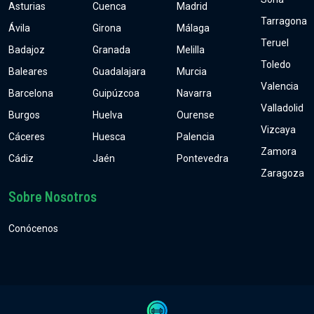
Asturias
Cuenca
Madrid
Tarragona
Ávila
Girona
Málaga
Teruel
Badajoz
Granada
Melilla
Toledo
Baleares
Guadalajara
Murcia
Valencia
Barcelona
Guipúzcoa
Navarra
Valladolid
Burgos
Huelva
Ourense
Vizcaya
Cáceres
Huesca
Palencia
Zamora
Cádiz
Jaén
Pontevedra
Zaragoza
Sobre Nosotros
Conócenos