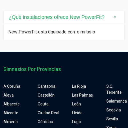
¿Qué instalaciones ofrece New PowerFit?
New PowerFit está equipado con: gimnasio
Gimnasios Por Provincias
A Coruña
Cantabria
La Rioja
S.C.
Tenerife
Álava
Castellón
Las Palmas
Salamanca
Albacete
Ceuta
León
Segovia
Alicante
Ciudad Real
Lleida
Sevilla
Almería
Córdoba
Lugo
Soria