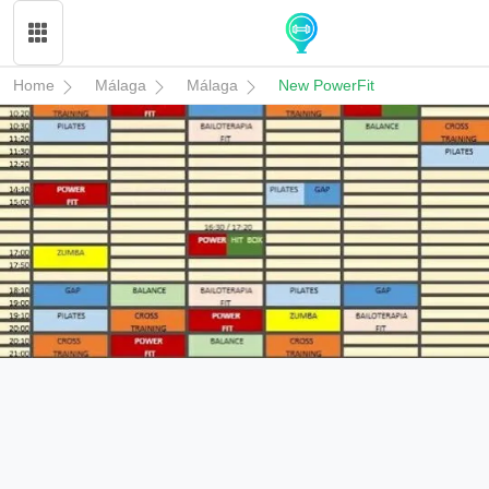
Home
Málaga
Málaga
New PowerFit