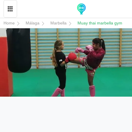
Home
Málaga
Marbella
Muay thai marbella gym