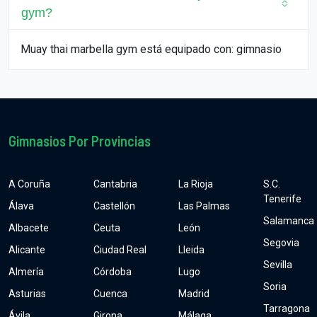
gym?
Muay thai marbella gym está equipado con: gimnasio
Gimnasios Por Provincias
A Coruña
Cantabria
La Rioja
S.C.
Tenerife
Álava
Castellón
Las Palmas
Salamanca
Albacete
Ceuta
León
Segovia
Alicante
Ciudad Real
Lleida
Sevilla
Almería
Córdoba
Lugo
Soria
Asturias
Cuenca
Madrid
Tarragona
Ávila
Girona
Málaga