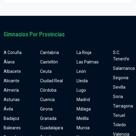
Gimnasios Por Provincias
A Coruña
Cantabria
La Rioja
S.C.
Tenerife
Álava
Castellón
Las Palmas
Salamanca
Albacete
Ceuta
León
Segovia
Alicante
Ciudad Real
Lleida
Sevilla
Almería
Córdoba
Lugo
Soria
Asturias
Cuenca
Madrid
Tarragona
Ávila
Girona
Málaga
Teruel
Badajoz
Granada
Melilla
Toledo
Baleares
Guadalajara
Murcia
Valencia