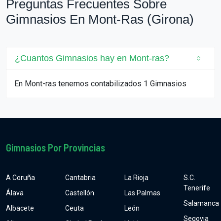
Preguntas Frecuentes Sobre
Gimnasios En Mont-Ras (Girona)
¿Cuantos Gimnasios hay en Mont-ras?
En Mont-ras tenemos contabilizados 1 Gimnasios
Gimnasios Por Provincias
A Coruña
Cantabria
La Rioja
S.C.
Tenerife
Álava
Castellón
Las Palmas
Salamanca
Albacete
Ceuta
León
Segovia