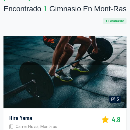
Encontrado
1
Gimnasio En Mont-Ras
1
Gimnasio
5
Hira Yama
4.8
Carrer Fluvià, Mont-ras