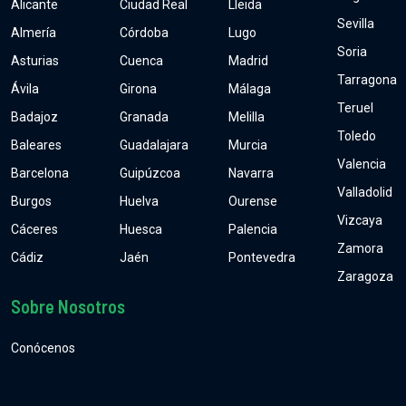
Alicante
Ciudad Real
Lleida
Sevilla
Almería
Córdoba
Lugo
Soria
Asturias
Cuenca
Madrid
Tarragona
Ávila
Girona
Málaga
Teruel
Badajoz
Granada
Melilla
Toledo
Baleares
Guadalajara
Murcia
Valencia
Barcelona
Guipúzcoa
Navarra
Valladolid
Burgos
Huelva
Ourense
Vizcaya
Cáceres
Huesca
Palencia
Zamora
Cádiz
Jaén
Pontevedra
Zaragoza
Sobre Nosotros
Conócenos