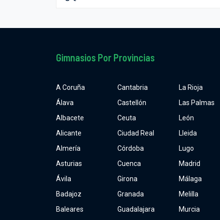
Gimnasios Por Provincias
A Coruña
Cantabria
La Rioja
Álava
Castellón
Las Palmas
Albacete
Ceuta
León
Alicante
Ciudad Real
Lleida
Almería
Córdoba
Lugo
Asturias
Cuenca
Madrid
Ávila
Girona
Málaga
Badajoz
Granada
Melilla
Baleares
Guadalajara
Murcia