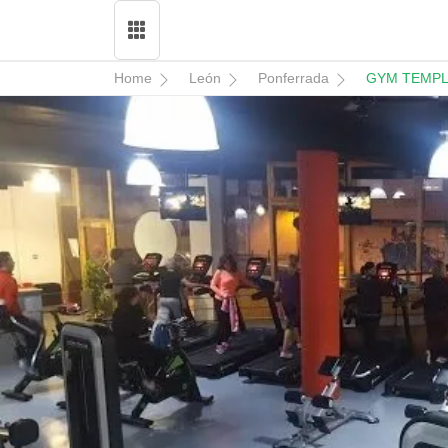
Home
León
Ponferrada
GYM TEMP