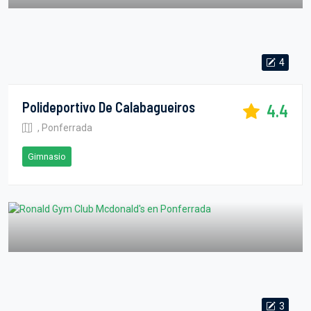
4
Polideportivo De Calabagueiros
4.4
, Ponferrada
Gimnasio
3