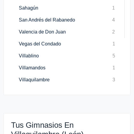
Sahagún
1
San Andrés del Rabanedo
4
Valencia de Don Juan
2
Vegas del Condado
1
Villablino
5
Villamandos
1
Villaquilambre
3
Tus Gimnasios En