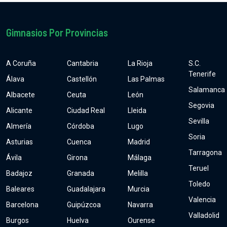
Gimnasios Por Provincias
A Coruña
Cantabria
La Rioja
S.C.
Tenerife
Álava
Castellón
Las Palmas
Salamanca
Albacete
Ceuta
León
Segovia
Alicante
Ciudad Real
Lleida
Sevilla
Almería
Córdoba
Lugo
Soria
Asturias
Cuenca
Madrid
Tarragona
Ávila
Girona
Málaga
Teruel
Badajoz
Granada
Melilla
Toledo
Baleares
Guadalajara
Murcia
Valencia
Barcelona
Guipúzcoa
Navarra
Valladolid
Burgos
Huelva
Ourense