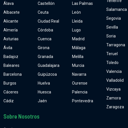
Tenerife
Álava
Castellón
Las Palmas
Salamanca
Albacete
Ceuta
León
Segovia
Alicante
Ciudad Real
Lleida
Sevilla
Almería
Córdoba
Lugo
Soria
Asturias
Cuenca
Madrid
Tarragona
Ávila
Girona
Málaga
Teruel
Badajoz
Granada
Melilla
Toledo
Baleares
Guadalajara
Murcia
Valencia
Barcelona
Guipúzcoa
Navarra
Valladolid
Burgos
Huelva
Ourense
Vizcaya
Cáceres
Huesca
Palencia
Zamora
Cádiz
Jaén
Pontevedra
Zaragoza
Sobre Nosotros