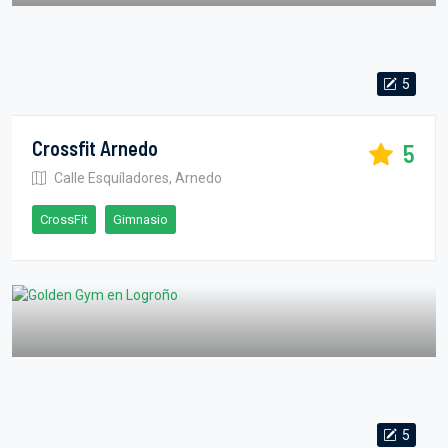
5
Crossfit Arnedo
5
Calle Esquíladores, Arnedo
CrossFit
Gimnasio
5