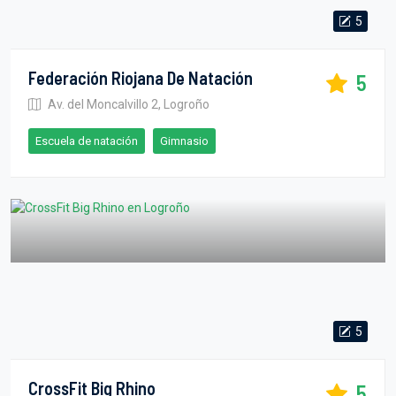
5
Federación Riojana De Natación
5
Av. del Moncalvillo 2, Logroño
Escuela de natación
Gimnasio
5
CrossFit Big Rhino
5