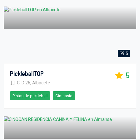
5
PickleballTOP
5
C. D 26, Albacete
Pistas de pickleball
Gimnasio