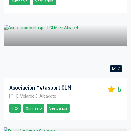
Gimnasio
Vestuarios
7
Asociación Metasport CLM
5
C. Velarde 5, Albacete
TRX
Gimnasio
Vestuarios