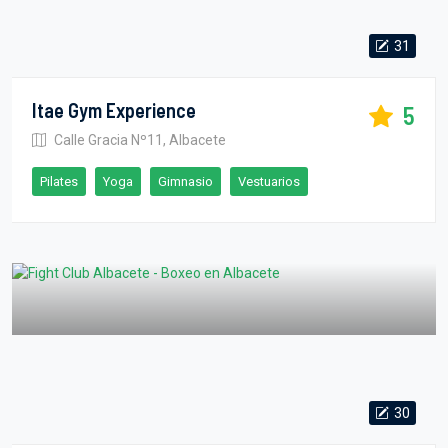
31
Itae Gym Experience
5
Calle Gracia Nº11, Albacete
Pilates
Yoga
Gimnasio
Vestuarios
30