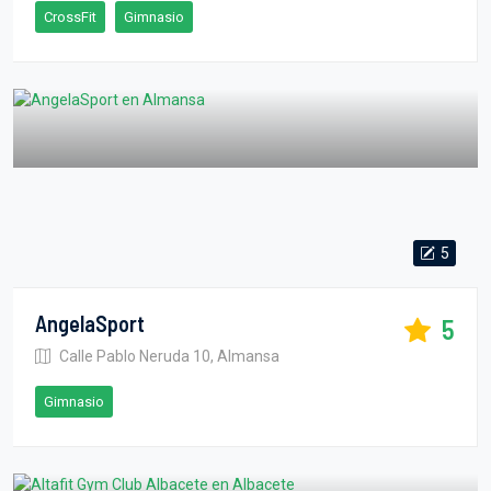
CrossFit
Gimnasio
5
AngelaSport
5
Calle Pablo Neruda 10, Almansa
Gimnasio