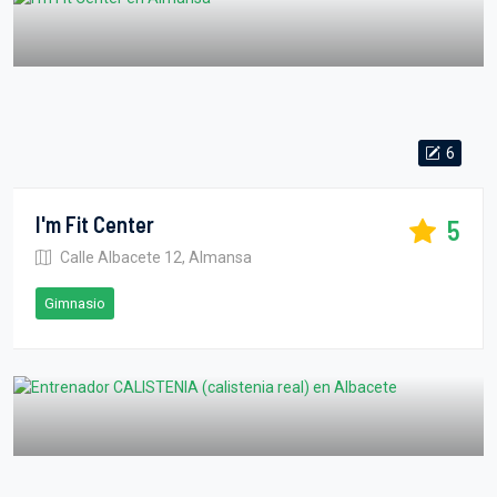
6
I'm Fit Center
5
Calle Albacete 12, Almansa
Gimnasio