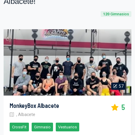
Albacete!
120
Gimnasios
57
MonkeyBox Albacete
5
, Albacete
CrossFit
Gimnasio
Vestuarios