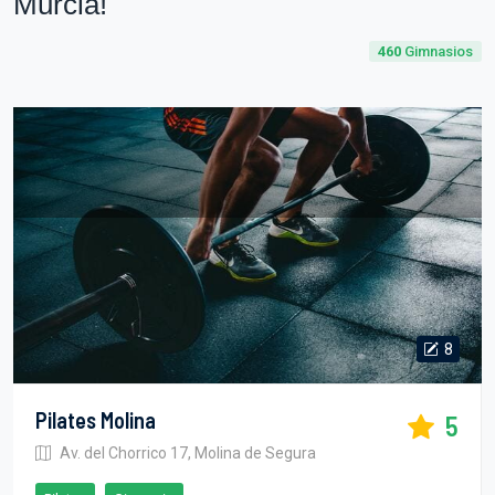
Murcia!
460
Gimnasios
8
Pilates Molina
5
Av. del Chorrico 17, Molina de Segura