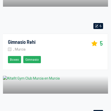
6
Gimnasio Rehi
5
, Murcia
Boxeo
Gimnasio