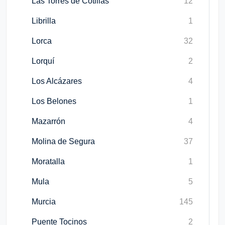
Las Torres de Cotillas
12
Librilla
1
Lorca
32
Lorquí
2
Los Alcázares
4
Los Belones
1
Mazarrón
4
Molina de Segura
37
Moratalla
1
Mula
5
Murcia
145
Puente Tocinos
2