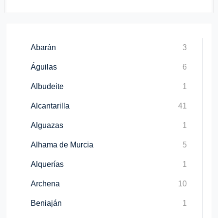
Abarán
3
Águilas
6
Albudeite
1
Alcantarilla
41
Alguazas
1
Alhama de Murcia
5
Alquerías
1
Archena
10
Beniaján
1