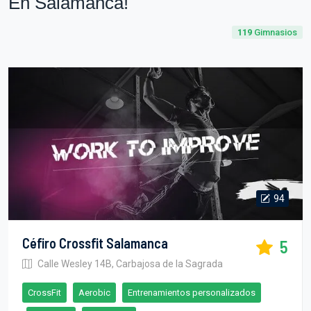
En Salamanca!
119
Gimnasios
94
Céfiro Crossfit Salamanca
5
Calle Wesley 14B, Carbajosa de la Sagrada
CrossFit
Aerobic
Entrenamientos personalizados