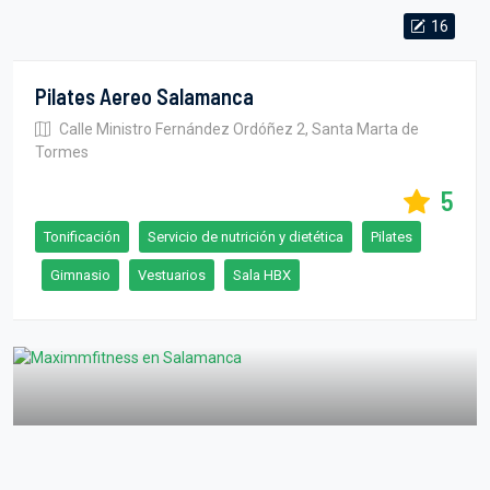
16
Pilates Aereo Salamanca
Calle Ministro Fernández Ordóñez 2, Santa Marta de
Tormes
5
Tonificación
Servicio de nutrición y dietética
Pilates
Gimnasio
Vestuarios
Sala HBX