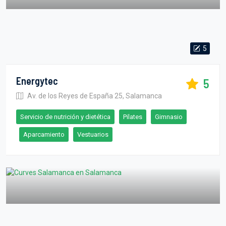
5
Energytec
5
Av. de los Reyes de España 25, Salamanca
Servicio de nutrición y dietética
Pilates
Gimnasio
Aparcamiento
Vestuarios