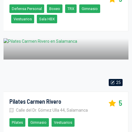
Defensa Personal
Boxeo
TRX
Gimnasio
Vestuarios
Sala HBX
25
Pilates Carmen Rivero
5
Calle del Dr. Gómez Ulla 44, Salamanca
Pilates
Gimnasio
Vestuarios