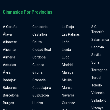
Gimnasios Por Provincias
A Coruña
Cantabria
La Rioja
S.C.
Tenerife
Álava
Castellón
Las Palmas
Salamanca
Albacete
Ceuta
León
Segovia
Alicante
Ciudad Real
Lleida
Sevilla
Almería
Córdoba
Lugo
Soria
Asturias
Cuenca
Madrid
Tarragona
Ávila
Girona
Málaga
Teruel
Badajoz
Granada
Melilla
Toledo
Baleares
Guadalajara
Murcia
Valencia
Barcelona
Guipúzcoa
Navarra
Valladolid
Burgos
Huelva
Ourense
Vizcaya