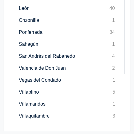
León
40
Onzonilla
1
Ponferrada
34
Sahagún
1
San Andrés del Rabanedo
4
Valencia de Don Juan
2
Vegas del Condado
1
Villablino
5
Villamandos
1
Villaquilambre
3