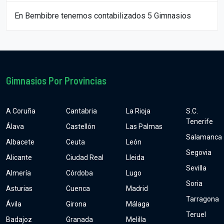
En Bembibre tenemos contabilizados 5 Gimnasios
Gimnasios Por Provincias
A Coruña
Cantabria
La Rioja
S.C.
Tenerife
Álava
Castellón
Las Palmas
Salamanca
Albacete
Ceuta
León
Segovia
Alicante
Ciudad Real
Lleida
Sevilla
Almería
Córdoba
Lugo
Soria
Asturias
Cuenca
Madrid
Tarragona
Ávila
Girona
Málaga
Teruel
Badajoz
Granada
Melilla