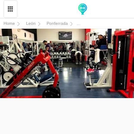
Home
León
Ponferrada
Gimnasio Body Fitness Cuatr