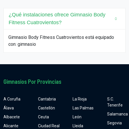
¿Qué instalaciones ofrece Gimnasio Body
Fitness Cuatrovientos?
Gimnasio Body Fitness Cuatrovientos está equipado
con: gimnasio
Gimnasios Por Provincias
A Coruña
Cantabria
La Rioja
S.C.
Tenerife
Álava
Castellón
Las Palmas
Salamanca
Albacete
Ceuta
León
Segovia
Alicante
Ciudad Real
Lleida