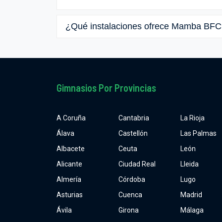
¿Qué instalaciones ofrece Mamba BFC
Gimnasios Por Provincias
A Coruña
Cantabria
La Rioja
Álava
Castellón
Las Palmas
Albacete
Ceuta
León
Alicante
Ciudad Real
Lleida
Almería
Córdoba
Lugo
Asturias
Cuenca
Madrid
Ávila
Girona
Málaga