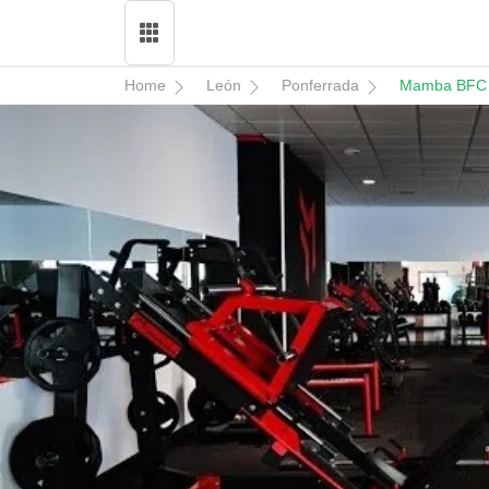
Home
León
Ponferrada
Mamba BFC