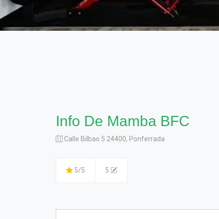
Info De Mamba BFC
Calle Bilbao 5 24400, Ponferrada
5/5
5