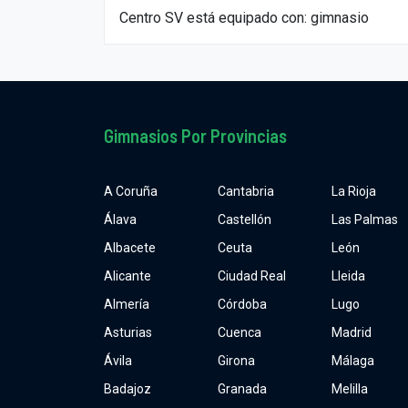
Centro SV está equipado con: gimnasio
Gimnasios Por Provincias
A Coruña
Cantabria
La Rioja
Álava
Castellón
Las Palmas
Albacete
Ceuta
León
Alicante
Ciudad Real
Lleida
Almería
Córdoba
Lugo
Asturias
Cuenca
Madrid
Ávila
Girona
Málaga
Badajoz
Granada
Melilla