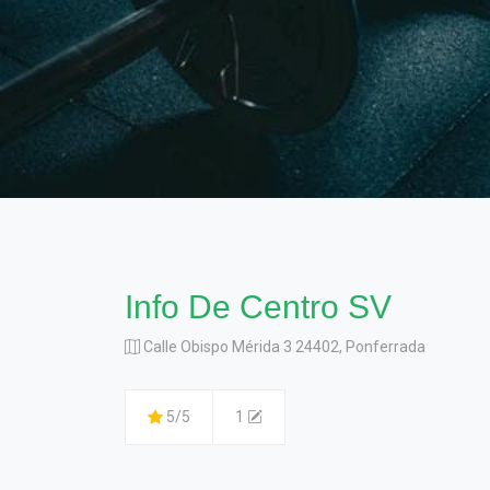
Info De Centro SV
Calle Obispo Mérida 3 24402, Ponferrada
5/5
1