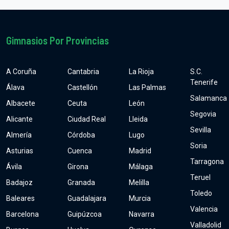
Gimnasios Por Provincias
A Coruña
Cantabria
La Rioja
S.C.
Tenerife
Álava
Castellón
Las Palmas
Salamanca
Albacete
Ceuta
León
Segovia
Alicante
Ciudad Real
Lleida
Sevilla
Almería
Córdoba
Lugo
Soria
Asturias
Cuenca
Madrid
Tarragona
Ávila
Girona
Málaga
Teruel
Badajoz
Granada
Melilla
Toledo
Baleares
Guadalajara
Murcia
Valencia
Barcelona
Guipúzcoa
Navarra
Valladolid