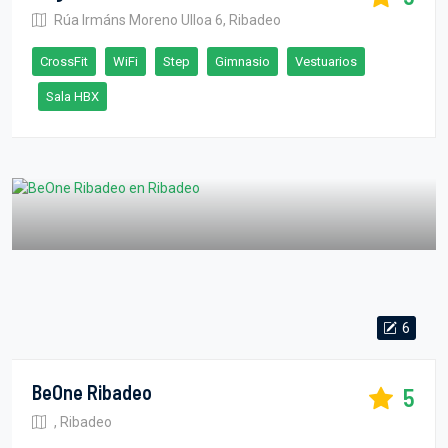
Rúa Irmáns Moreno Ulloa 6, Ribadeo
CrossFit
WiFi
Step
Gimnasio
Vestuarios
Sala HBX
6
BeOne Ribadeo
5
, Ribadeo