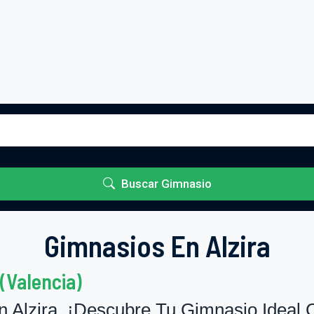
Buscar Gimnasio
Gimnasios En Alzira
(Valencia)
 Alzira. ¡Descubre Tu Gimnasio Ideal C