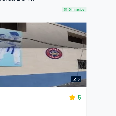
31
Gimnasios
5
5