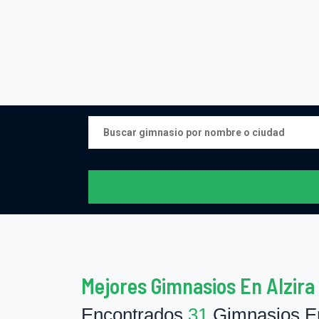
Mejores Gimnasios En Alzira 
Encontrados
31
Gimnasios En