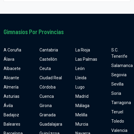
Gimnasios Por Provincias
A Coruña
Cantabria
La Rioja
S.C.
Tenerife
Álava
Castellón
Las Palmas
Salamanca
Albacete
Ceuta
León
Segovia
Alicante
Ciudad Real
Lleida
Sevilla
Almería
Córdoba
Lugo
Soria
Asturias
Cuenca
Madrid
Tarragona
Ávila
Girona
Málaga
Teruel
Badajoz
Granada
Melilla
Toledo
Baleares
Guadalajara
Murcia
Valencia
Barcelona
Guipúzcoa
Navarra