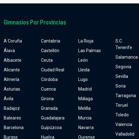
Gimnasios Por Provincias
A Coruña
Cantabria
La Rioja
S.C.
Tenerife
Álava
Castellón
Las Palmas
Salamanca
Albacete
Ceuta
León
Segovia
Alicante
Ciudad Real
Lleida
Sevilla
Almería
Córdoba
Lugo
Soria
Asturias
Cuenca
Madrid
Tarragona
Ávila
Girona
Málaga
Teruel
Badajoz
Granada
Melilla
Toledo
Baleares
Guadalajara
Murcia
Valencia
Barcelona
Guipúzcoa
Navarra
Valladolid
Burgos
Huelva
Ourense