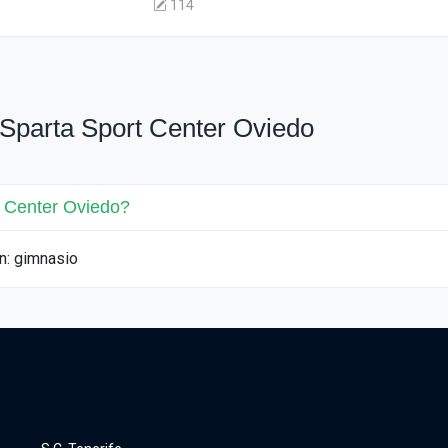
114
Sparta Sport Center Oviedo
t Center Oviedo?
n: gimnasio