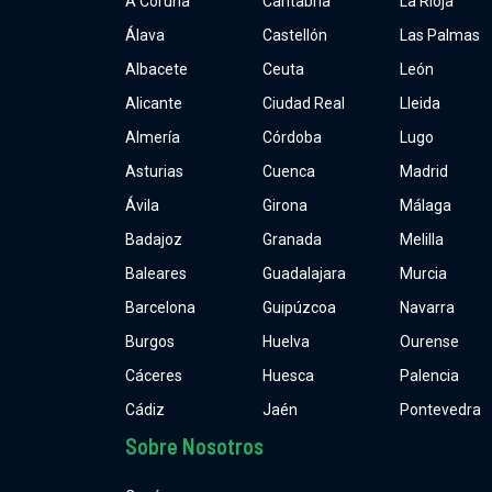
A Coruña
Cantabria
La Rioja
Álava
Castellón
Las Palmas
Albacete
Ceuta
León
Alicante
Ciudad Real
Lleida
Almería
Córdoba
Lugo
Asturias
Cuenca
Madrid
Ávila
Girona
Málaga
Badajoz
Granada
Melilla
Baleares
Guadalajara
Murcia
Barcelona
Guipúzcoa
Navarra
Burgos
Huelva
Ourense
Cáceres
Huesca
Palencia
Cádiz
Jaén
Pontevedra
Sobre Nosotros