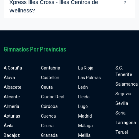
Xpress Illes Cross - Illes Centros de
Wellness?
Gimnasios Por Provincias
A Coruña
Cantabria
La Rioja
S.C.
Tenerife
Álava
Castellón
Las Palmas
Salamanca
Albacete
Ceuta
León
Segovia
Alicante
Ciudad Real
Lleida
Sevilla
Almería
Córdoba
Lugo
Soria
Asturias
Cuenca
Madrid
Tarragona
Ávila
Girona
Málaga
Teruel
Badajoz
Granada
Melilla