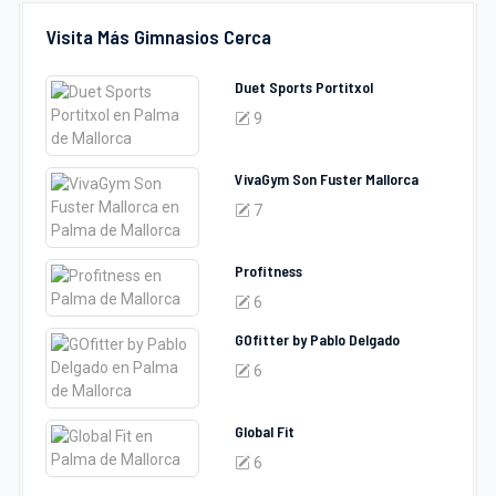
Visita Más Gimnasios Cerca
Duet Sports Portitxol
9
VivaGym Son Fuster Mallorca
7
Profitness
6
GOfitter by Pablo Delgado
6
Global Fit
6