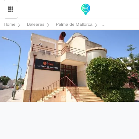
Home
Baleares
Palma de Mallorca
Illes Son Rapinya 