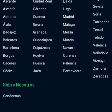
Alicante
Ciudad Real
Lleida
Sevilla
Almería
Córdoba
Lugo
Soria
Asturias
Cuenca
Madrid
Tarragona
Ávila
Girona
Málaga
Teruel
Badajoz
Granada
Melilla
Toledo
Baleares
Guadalajara
Murcia
Valencia
Barcelona
Guipúzcoa
Navarra
Valladolid
Burgos
Huelva
Ourense
Vizcaya
Cáceres
Huesca
Palencia
Zamora
Cádiz
Jaén
Pontevedra
Zaragoza
Sobre Nosotros
Conócenos