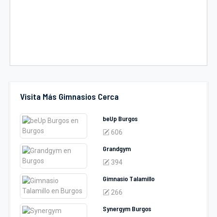
Visita Más Gimnasios Cerca
beUp Burgos
606
Grandgym
394
Gimnasio Talamillo
266
Synergym Burgos