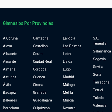
Gimnasios Por Provincias
A Coruña
Cantabria
La Rioja
S.C.
Tenerife
Álava
Castellón
Las Palmas
Salamanca
Albacete
Ceuta
León
Segovia
Alicante
Ciudad Real
Lleida
Sevilla
Almería
Córdoba
Lugo
Soria
Asturias
Cuenca
Madrid
Tarragona
Ávila
Girona
Málaga
Teruel
Badajoz
Granada
Melilla
Toledo
Baleares
Guadalajara
Murcia
Valencia
Barcelona
Guipúzcoa
Navarra