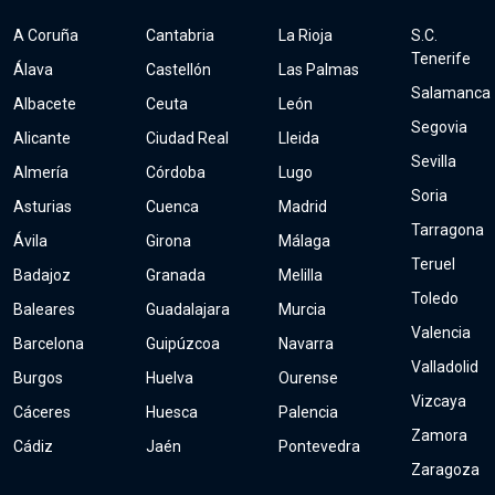
A Coruña
Cantabria
La Rioja
S.C.
Tenerife
Álava
Castellón
Las Palmas
Salamanca
Albacete
Ceuta
León
Segovia
Alicante
Ciudad Real
Lleida
Sevilla
Almería
Córdoba
Lugo
Soria
Asturias
Cuenca
Madrid
Tarragona
Ávila
Girona
Málaga
Teruel
Badajoz
Granada
Melilla
Toledo
Baleares
Guadalajara
Murcia
Valencia
Barcelona
Guipúzcoa
Navarra
Valladolid
Burgos
Huelva
Ourense
Vizcaya
Cáceres
Huesca
Palencia
Zamora
Cádiz
Jaén
Pontevedra
Zaragoza