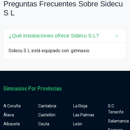
Preguntas Frecuentes Sobre Sidecu
S L
¿Qué instalaciones ofrece Sidecu S L?
Sidecu S L está equipado con: gimnasio
Gimnasios Por Provincias
A Coruña
Cantabria
La Rioja
S.C.
Tenerife
Álava
Castellón
Las Palmas
Salamanca
Albacete
Ceuta
León