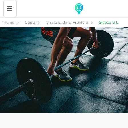
Home
Cádiz
Chiclana de la Frontera
Sidecu S L