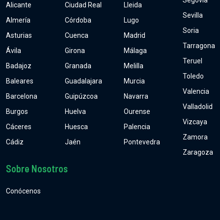
Segovia
Alicante
Ciudad Real
Lleida
Sevilla
Almería
Córdoba
Lugo
Soria
Asturias
Cuenca
Madrid
Tarragona
Ávila
Girona
Málaga
Teruel
Badajoz
Granada
Melilla
Toledo
Baleares
Guadalajara
Murcia
Valencia
Barcelona
Guipúzcoa
Navarra
Valladolid
Burgos
Huelva
Ourense
Vizcaya
Cáceres
Huesca
Palencia
Zamora
Cádiz
Jaén
Pontevedra
Zaragoza
Sobre Nosotros
Conócenos