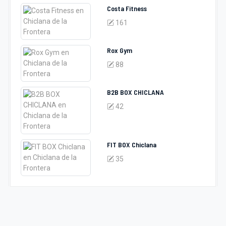
Costa Fitness
161
Rox Gym
88
B2B BOX CHICLANA
42
FIT BOX Chiclana
35