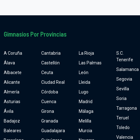
Gimnasios Por Provincias
A Coruña
Cantabria
La Rioja
S.C.
Tenerife
Álava
Castellón
Las Palmas
Salamanca
Albacete
Ceuta
León
Segovia
Alicante
Ciudad Real
Lleida
Sevilla
Almería
Córdoba
Lugo
Soria
Asturias
Cuenca
Madrid
Tarragona
Ávila
Girona
Málaga
Teruel
Badajoz
Granada
Melilla
Toledo
Baleares
Guadalajara
Murcia
Valencia