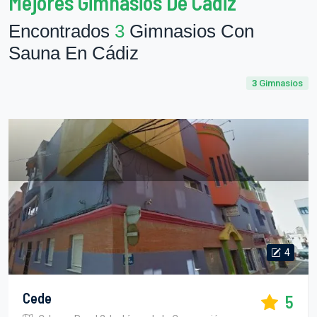
Mejores Gimnasios De Cádiz
Encontrados
3
Gimnasios Con
Sauna En Cádiz
3
Gimnasios
4
Cede
5