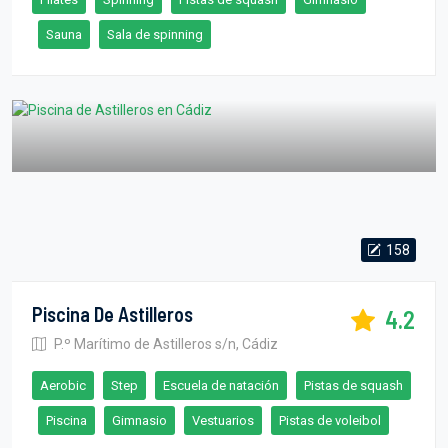
Sauna
Sala de spinning
158
Piscina De Astilleros
4.2
P.º Marítimo de Astilleros s/n, Cádiz
Aerobic
Step
Escuela de natación
Pistas de squash
Piscina
Gimnasio
Vestuarios
Pistas de voleibol