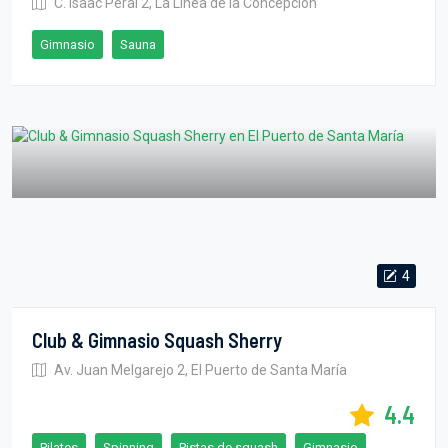
C. Isaac Peral 2, La Línea de la Concepción
Gimnasio
Sauna
4
Club & Gimnasio Squash Sherry
Av. Juan Melgarejo 2, El Puerto de Santa María
4.4
Pilates
Spinning
Pistas de squash
Gimnasio