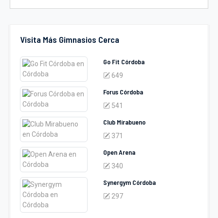
Visita Más Gimnasios Cerca
Go Fit Córdoba
649
Forus Córdoba
541
Club Mirabueno
371
Open Arena
340
Synergym Córdoba
297