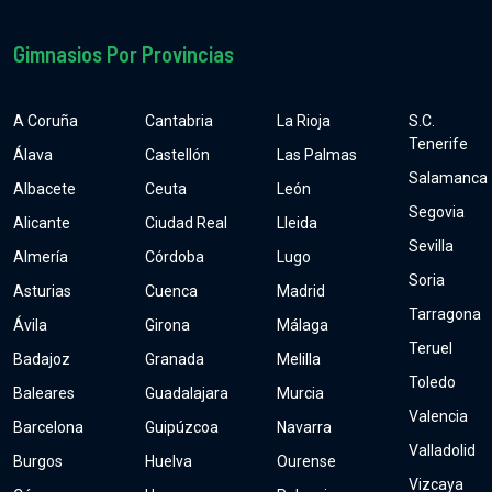
Gimnasios Por Provincias
A Coruña
Cantabria
La Rioja
S.C.
Tenerife
Álava
Castellón
Las Palmas
Salamanca
Albacete
Ceuta
León
Segovia
Alicante
Ciudad Real
Lleida
Sevilla
Almería
Córdoba
Lugo
Soria
Asturias
Cuenca
Madrid
Tarragona
Ávila
Girona
Málaga
Teruel
Badajoz
Granada
Melilla
Toledo
Baleares
Guadalajara
Murcia
Valencia
Barcelona
Guipúzcoa
Navarra
Valladolid
Burgos
Huelva
Ourense
Vizcaya