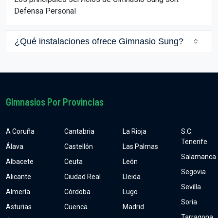
Defensa Personal
¿Qué instalaciones ofrece Gimnasio Sung?
Gimnasios Por Provincias
A Coruña
Cantabria
La Rioja
S.C.
Tenerife
Álava
Castellón
Las Palmas
Salamanca
Albacete
Ceuta
León
Segovia
Alicante
Ciudad Real
Lleida
Sevilla
Almería
Córdoba
Lugo
Soria
Asturias
Cuenca
Madrid
Tarragona