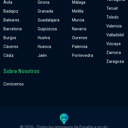
Ávila
Girona
Málaga
Teruel
Badajoz
Granada
Melilla
Toledo
Baleares
Guadalajara
Murcia
Valencia
Barcelona
Guipúzcoa
Navarra
Valladolid
Burgos
Huelva
Ourense
Vizcaya
Cáceres
Huesca
Palencia
Zamora
Cádiz
Jaén
Pontevedra
Zaragoza
Sobre Nosotros
Conócenos
© 2026 - Todos los gimnasios de España a un clic