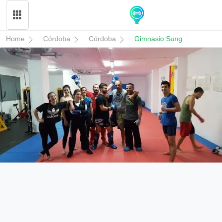
Home
Córdoba
Córdoba
Gimnasio Sung