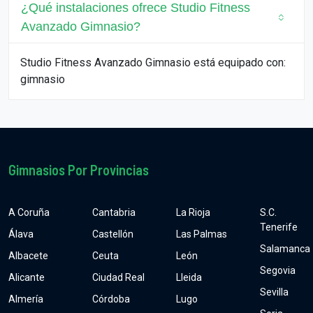
¿Qué instalaciones ofrece Studio Fitness
Avanzado Gimnasio?
Studio Fitness Avanzado Gimnasio está equipado con:
gimnasio
Gimnasios Por Provincias
A Coruña
Cantabria
La Rioja
S.C.
Tenerife
Álava
Castellón
Las Palmas
Salamanca
Albacete
Ceuta
León
Segovia
Alicante
Ciudad Real
Lleida
Sevilla
Almería
Córdoba
Lugo