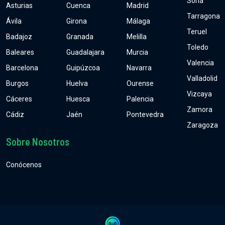
Soria
Asturias
Cuenca
Madrid
Tarragona
Ávila
Girona
Málaga
Teruel
Badajoz
Granada
Melilla
Toledo
Baleares
Guadalajara
Murcia
Valencia
Barcelona
Guipúzcoa
Navarra
Valladolid
Burgos
Huelva
Ourense
Vizcaya
Cáceres
Huesca
Palencia
Zamora
Cádiz
Jaén
Pontevedra
Zaragoza
Sobre Nosotros
Conócenos