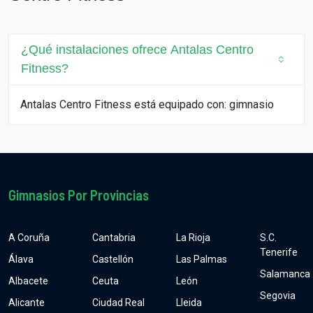
¿Qué instalaciones ofrece Antalas Centro
Fitness?
Antalas Centro Fitness está equipado con: gimnasio
Gimnasios Por Provincias
A Coruña
Cantabria
La Rioja
S.C.
Tenerife
Álava
Castellón
Las Palmas
Salamanca
Albacete
Ceuta
León
Segovia
Alicante
Ciudad Real
Lleida