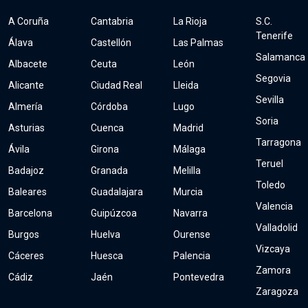
A Coruña
Cantabria
La Rioja
S.C.
Tenerife
Álava
Castellón
Las Palmas
Salamanca
Albacete
Ceuta
León
Segovia
Alicante
Ciudad Real
Lleida
Sevilla
Almería
Córdoba
Lugo
Soria
Asturias
Cuenca
Madrid
Tarragona
Ávila
Girona
Málaga
Teruel
Badajoz
Granada
Melilla
Toledo
Baleares
Guadalajara
Murcia
Valencia
Barcelona
Guipúzcoa
Navarra
Valladolid
Burgos
Huelva
Ourense
Vizcaya
Cáceres
Huesca
Palencia
Zamora
Cádiz
Jaén
Pontevedra
Zaragoza