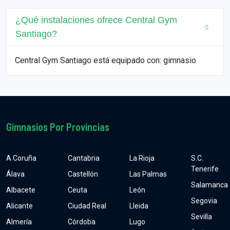
¿Qué instalaciones ofrece Central Gym
Santiago?
Central Gym Santiago está equipado con: gimnasio
Gimnasios Por Provincias
A Coruña
Cantabria
La Rioja
S.C.
Tenerife
Álava
Castellón
Las Palmas
Salamanca
Albacete
Ceuta
León
Segovia
Alicante
Ciudad Real
Lleida
Sevilla
Almería
Córdoba
Lugo