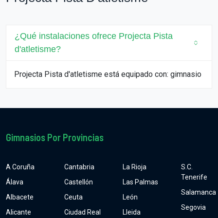
¿Qué instalaciones ofrece Projecta Pista
d'atletisme?
Projecta Pista d'atletisme está equipado con: gimnasio
Gimnasios Por Provincias
A Coruña
Cantabria
La Rioja
S.C.
Tenerife
Álava
Castellón
Las Palmas
Salamanca
Albacete
Ceuta
León
Segovia
Alicante
Ciudad Real
Lleida