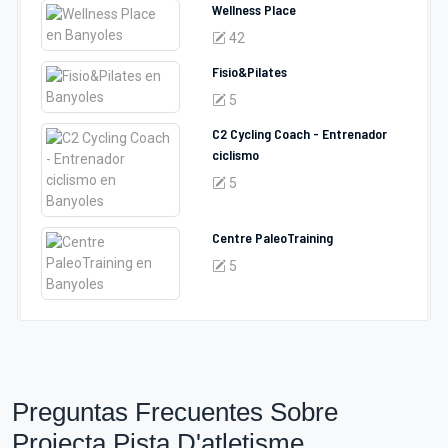
Wellness Place
42
Fisio&Pilates
5
C2 Cycling Coach - Entrenador
ciclismo
5
Centre PaleoTraining
5
Preguntas Frecuentes Sobre
Projecta Pista D'atletisme