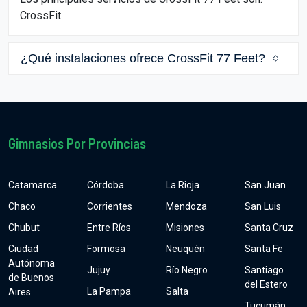
CrossFit
¿Qué instalaciones ofrece CrossFit 77 Feet?
Gimnasios Por Provincias
Catamarca
Córdoba
La Rioja
San Juan
Chaco
Corrientes
Mendoza
San Luis
Chubut
Entre Ríos
Misiones
Santa Cruz
Ciudad
Formosa
Neuquén
Santa Fe
Autónoma
Jujuy
Río Negro
Santiago
de Buenos
del Estero
La Pampa
Salta
Aires
Tucumán