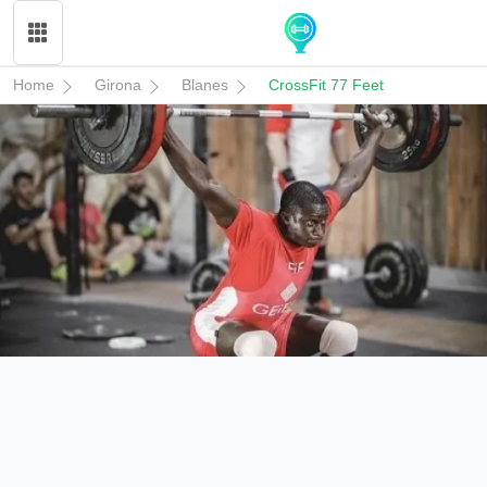
Home
Girona
Blanes
CrossFit 77 Feet