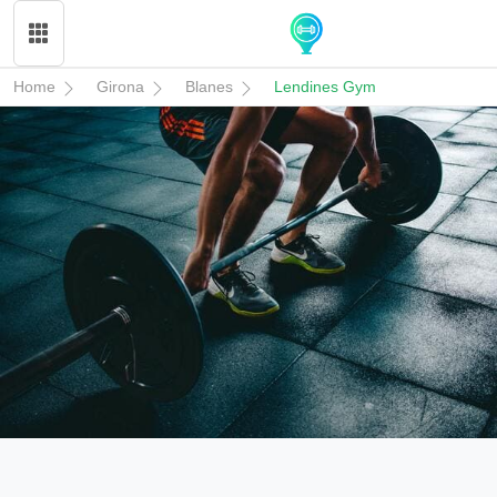
Home
Girona
Blanes
Lendines Gym