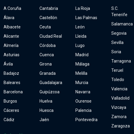
A Coruña
Cantabria
La Rioja
S.C.
Tenerife
Álava
Castellón
Las Palmas
Salamanca
Albacete
Ceuta
León
Segovia
Alicante
Ciudad Real
Lleida
Sevilla
Almería
Córdoba
Lugo
Soria
Asturias
Cuenca
Madrid
Tarragona
Ávila
Girona
Málaga
Teruel
Badajoz
Granada
Melilla
Toledo
Baleares
Guadalajara
Murcia
Valencia
Barcelona
Guipúzcoa
Navarra
Valladolid
Burgos
Huelva
Ourense
Vizcaya
Cáceres
Huesca
Palencia
Zamora
Cádiz
Jaén
Pontevedra
Zaragoza