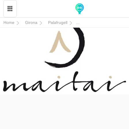
Home
Girona
Palafrugell
Maitai Palafrugell - Tai Chi,