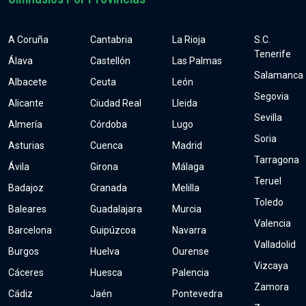
A Coruña
Cantabria
La Rioja
S.C.
Tenerife
Álava
Castellón
Las Palmas
Salamanca
Albacete
Ceuta
León
Segovia
Alicante
Ciudad Real
Lleida
Sevilla
Almería
Córdoba
Lugo
Soria
Asturias
Cuenca
Madrid
Tarragona
Ávila
Girona
Málaga
Teruel
Badajoz
Granada
Melilla
Toledo
Baleares
Guadalajara
Murcia
Valencia
Barcelona
Guipúzcoa
Navarra
Valladolid
Burgos
Huelva
Ourense
Vizcaya
Cáceres
Huesca
Palencia
Zamora
Cádiz
Jaén
Pontevedra