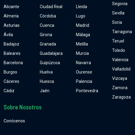
Segovia
Alicante
Ciudad Real
Lleida
Sevilla
Almería
Córdoba
Lugo
Soria
Asturias
Cuenca
Madrid
Tarragona
Ávila
Girona
Málaga
Teruel
Badajoz
Granada
Melilla
Toledo
Baleares
Guadalajara
Murcia
Valencia
Barcelona
Guipúzcoa
Navarra
Valladolid
Burgos
Huelva
Ourense
Vizcaya
Cáceres
Huesca
Palencia
Zamora
Cádiz
Jaén
Pontevedra
Zaragoza
Sobre Nosotros
Conócenos