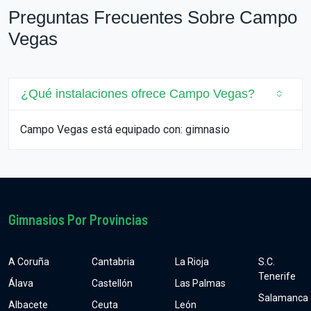
Preguntas Frecuentes Sobre Campo
Vegas
¿Qué instalaciones ofrece Campo Vegas?
Campo Vegas está equipado con: gimnasio
Gimnasios Por Provincias
A Coruña
Cantabria
La Rioja
S.C.
Tenerife
Álava
Castellón
Las Palmas
Salamanca
Albacete
Ceuta
León