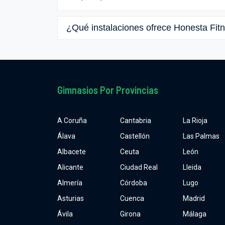
¿Qué instalaciones ofrece Honesta Fit
Gimnasios Por Provincias
A Coruña
Cantabria
La Rioja
Álava
Castellón
Las Palmas
Albacete
Ceuta
León
Alicante
Ciudad Real
Lleida
Almería
Córdoba
Lugo
Asturias
Cuenca
Madrid
Ávila
Girona
Málaga