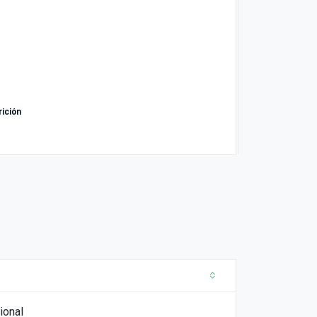
rición
ional