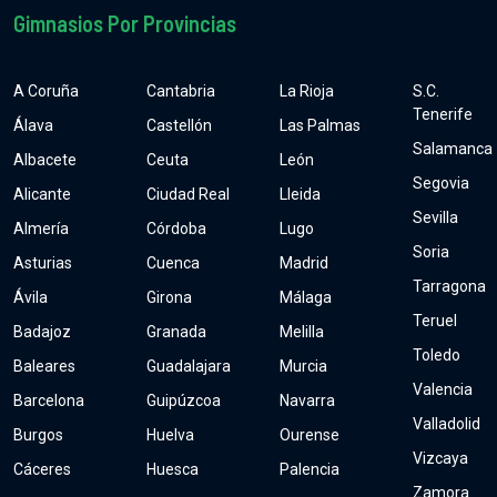
Gimnasios Por Provincias
A Coruña
Cantabria
La Rioja
S.C.
Tenerife
Álava
Castellón
Las Palmas
Salamanca
Albacete
Ceuta
León
Segovia
Alicante
Ciudad Real
Lleida
Sevilla
Almería
Córdoba
Lugo
Soria
Asturias
Cuenca
Madrid
Tarragona
Ávila
Girona
Málaga
Teruel
Badajoz
Granada
Melilla
Toledo
Baleares
Guadalajara
Murcia
Valencia
Barcelona
Guipúzcoa
Navarra
Valladolid
Burgos
Huelva
Ourense
Vizcaya
Cáceres
Huesca
Palencia
Zamora