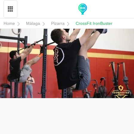
Home
Málaga
Pizarra
CrossFit IronBuster