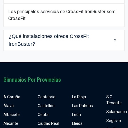
Los principales servicios de CrossFit IronBuster son:
CrossFit
¿Qué instalaciones ofrece CrossFit
IronBuster?
Gimnasios Por Provincias
A Coruña
Cantabria
La Rioja
S.C.
Tenerife
Álava
Castellón
Las Palmas
Salamanca
Albacete
Ceuta
León
Segovia
Alicante
Ciudad Real
Lleida