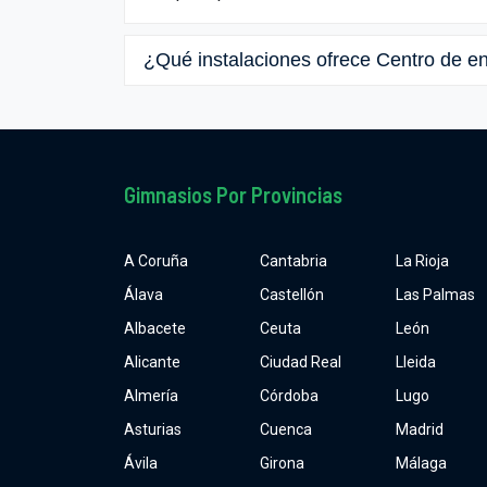
¿Qué instalaciones ofrece Centro de 
Gimnasios Por Provincias
A Coruña
Cantabria
La Rioja
Álava
Castellón
Las Palmas
Albacete
Ceuta
León
Alicante
Ciudad Real
Lleida
Almería
Córdoba
Lugo
Asturias
Cuenca
Madrid
Ávila
Girona
Málaga