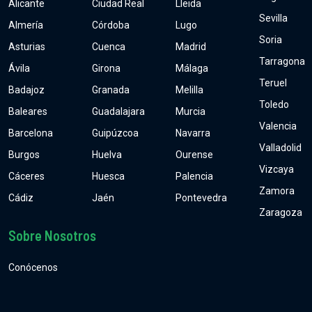
Alicante
Ciudad Real
Lleida
Sevilla
Almería
Córdoba
Lugo
Soria
Asturias
Cuenca
Madrid
Tarragona
Ávila
Girona
Málaga
Teruel
Badajoz
Granada
Melilla
Toledo
Baleares
Guadalajara
Murcia
Valencia
Barcelona
Guipúzcoa
Navarra
Valladolid
Burgos
Huelva
Ourense
Vizcaya
Cáceres
Huesca
Palencia
Zamora
Cádiz
Jaén
Pontevedra
Zaragoza
Sobre Nosotros
Conócenos