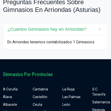
Preguntas Frecuentes Sobre
Gimnasios En Arriondas (Asturias)
¿Cuantos Gimnasios hay en Arriondas?
En Arriondas tenemos contabilizados 1 Gimnasios
Gimnasios Por Provincias
A Coruña
Cantabria
La Rioja
S.C.
Tenerife
Álava
Castellón
Las Palmas
Salamanca
Albacete
Ceuta
León
Segovia