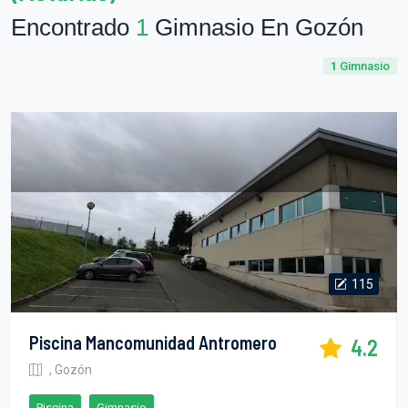
Encontrado
1
Gimnasio En Gozón
1
Gimnasio
115
Piscina Mancomunidad Antromero
4.2
, Gozón
Piscina
Gimnasio